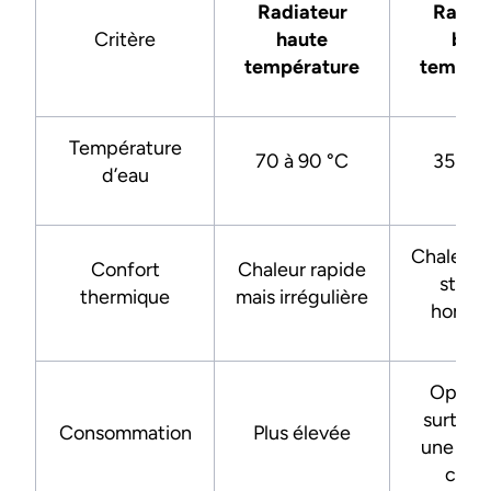
Radiateur
Radia
Critère
haute
bas
température
tempér
Température
70 à 90 °C
35 à 5
d’eau
Chaleur 
Confort
Chaleur rapide
stable
thermique
mais irrégulière
homog
Optimi
surtout
Consommation
Plus élevée
une po
chal