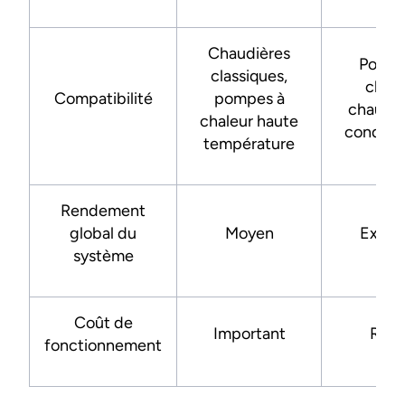
Chaudières
Pompe
classiques,
chale
Compatibilité
pompes à
chaudiè
chaleur haute
condens
température
Rendement
global du
Moyen
Excell
système
Coût de
Important
Rédu
fonctionnement