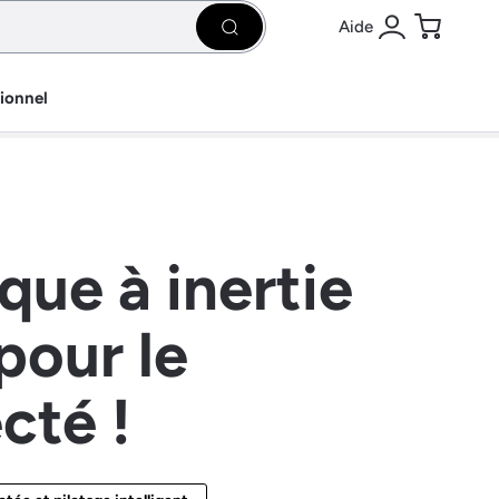
Aide
Rechercher
Se connecter
Panier
sionnel
que à inertie
pour le
cté !