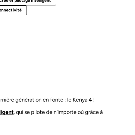
ée et pilotage intelligent
onnectivité
nière génération en fonte : le Kenya 4 !
ligent
, qui se pilote de n’importe où grâce à