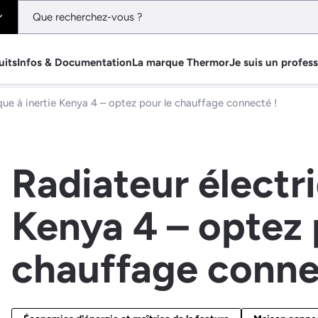
uits
Infos & Documentation
La marque Thermor
Je suis un profes
que à inertie Kenya 4 – optez pour le chauffage connecté !
Radiateur électri
Kenya 4 – optez 
chauffage conne