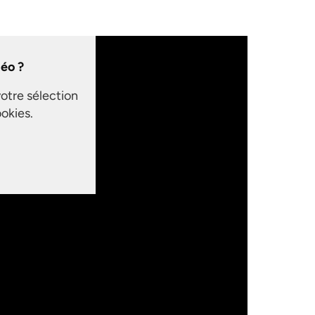
déo ?
votre sélection
okies.