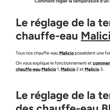
Comment régler la température d'un 
Le réglage de la t
chauffe-eau
Malic
Tous nos chauffe-eau
Malicio
possèdent une fon
On vous explique le fonctionnement et
comment 
chauffe-eau
Malicio
1,
Malicio
2 et
Malicio
3.
Le réglage de la t
des chauffe-eau Bl