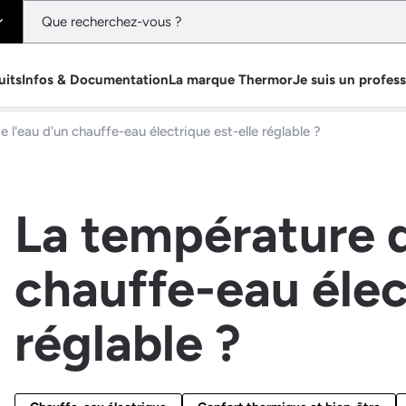
uits
Infos & Documentation
La marque Thermor
Je suis un profes
 l'eau d'un chauffe-eau électrique est-elle réglable ?
La température d
chauffe-eau élec
réglable ?