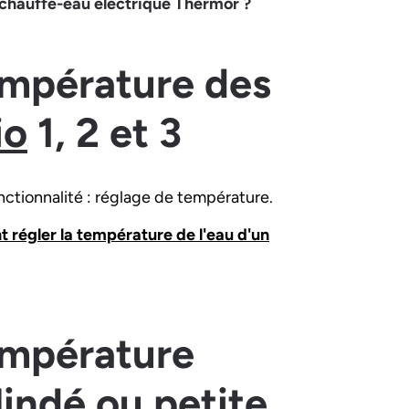
chauffe-eau électrique Thermor ?
empérature des
io
1, 2 et 3
ctionnalité : réglage de température.
régler la température de l'eau d'un
empérature
indé ou petite