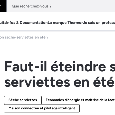
uits
Infos & Documentation
La marque Thermor
Je suis un profes
son sèche-serviettes en été ?
Faut-il éteindre
serviettes en été
Sèche serviettes
Économies d'énergie et maîtrise de la fac
Maison connectée et pilotage intelligent