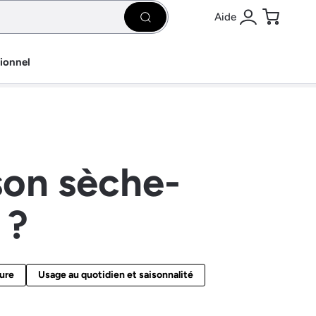
Aide
Rechercher
Se connecter
Panier
sionnel
 son sèche-
 ?
ture
Usage au quotidien et saisonnalité