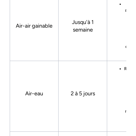
Cré
adapt
ré
Jusqu'à 1
g
Air-air gainable
inte
semaine
plu
da
combl
faux 
Racco
hydr
mise
d’un
Air-eau
2 à 5 jours
ball
c
adap
résea
o
éme