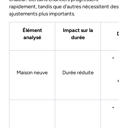
rapidement, tandis que d’autres nécessitent des
ajustements plus importants.
Élément
Impact sur la
Déta
analysé
durée
Ré
prév
conc
Maison neuve
Durée réduite
pa
simpli
tec
dis
Ajus
du 
ex
cont