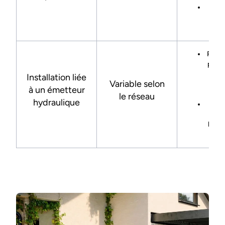
Ces
l’i
Racc
planc
ad
Installation liée
Variable selon
remp
à un émetteur
r
le réseau
hydraulique
Aju
hydra
n