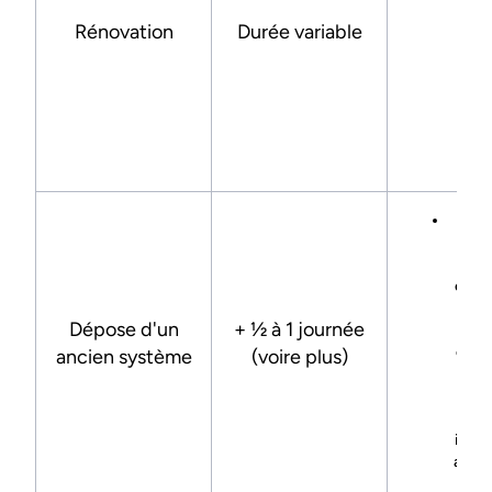
stru
Rénovation
Durée variable
(mur
co
dif
d’a
créa
no
pas
Retr
cha
gaz
évacu
ma
Dépose d'un
+ ½ à 1 journée
dém
évent
ancien système
(voire plus)
ba
d’a
rad
incom
avec 
à c