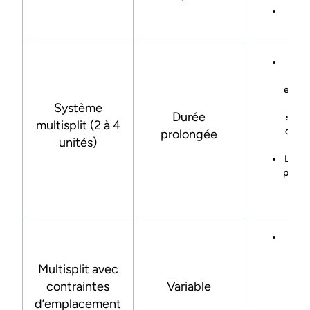
Idéal
Ch
d
empla
d
Système
Durée
suppl
multisplit (2 à 4
des 
prolongée
unités)
Le te
propo
au
Po
co
acce
Multisplit avec
épa
contraintes
Variable
impo
d’emplacement
l