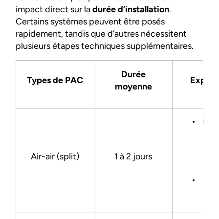
impact direct sur la
durée d’installation
.
Certains systèmes peuvent être posés
rapidement, tandis que d’autres nécessitent
plusieurs étapes techniques supplémentaires.
Durée
Types de PAC
Explica
moyenne
Pose 
inté
ext
racc
Air-air (split)
1 à 2 jours
du 
frig
Ins
simp
in