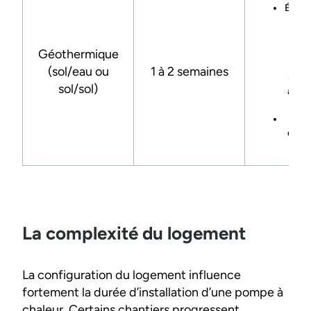
Étude 
fo
terr
po
Géothermique
capte
(sol/eau ou
1 à 2 semaines
racc
sol/sol)
au s
cha
Dépe
de la
t
La complexité du logement
La configuration du logement influence
fortement la durée d’installation d’une pompe à
chaleur. Certains chantiers progressent