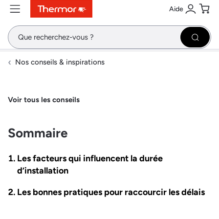
Aide
Contenu
Menu
Recherche
Se conne
Pani
Recher
Nos conseils & inspirations
Voir tous les conseils
Sommaire
Les facteurs qui influencent la durée
d’installation
Les bonnes pratiques pour raccourcir les délais