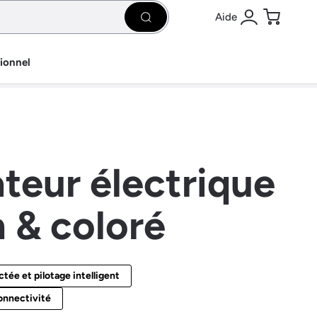
Aide
Rechercher
Se connecter
Panier
sionnel
ateur électrique
 & coloré
ée et pilotage intelligent
onnectivité