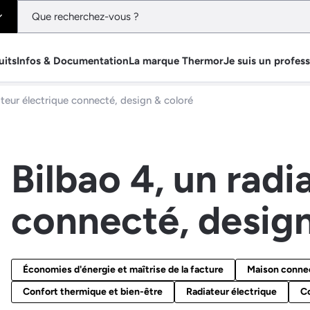
uits
Infos & Documentation
La marque Thermor
Je suis un profes
ateur électrique connecté, design & coloré
Bilbao 4, un radi
connecté, design
Économies d'énergie et maîtrise de la facture
Maison connect
Confort thermique et bien-être
Radiateur électrique
C