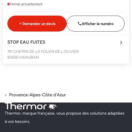
Fermé actuellement
Demander un devis
Afficher le numéro
STOP EAU FUITES
191 CHEMIN DE LA FOUAN DE L'OLIVIER
83550 VIDAUBAN
Fermé actuellement
Demander un devis
Afficher le numéro
Provence-Alpes-Côte d'Azur
ATELIER D'EAU
Thermor, marque française, vous propose des solutions adaptées
C/O DEFFI BUSINESS 102 AVENUE GEORGES CLEMENCEAU
à vos besoins.
83310 COGOLIN