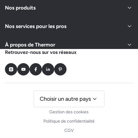
Fermé actuellement
Nos produits
Nos services pour les pros
Demander un devis
Afficher le numéro
À propos de Thermor
RS PLOMBERIE DU GOLFE
Retrouvez-nous sur vos réseaux
QUAI LES SAQUEDES, GALERIE AMBRE MARINE, LA BEAUMETTE
83120 SAINTE MAXIME
Instagram
Youtube
Facebook
LinkedIn
Pinterest
Fermé actuellement
Demander un devis
Afficher le numéro
Choisir un autre pays
Gestion des cookies
RENOVA
Politique de confidentialité
831 CHEMIN DE PALAYSON, QUARTIER BELLEVUE
CGV
83520 ROQUEBRUNE SUR ARGENS