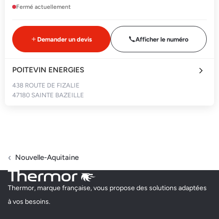
Fermé actuellement
Demander un devis
Afficher le numéro
POITEVIN ENERGIES
438 ROUTE DE FIZALIE
47180 SAINTE BAZEILLE
Fermé actuellement
Demander un devis
Afficher le numéro
Nouvelle-Aquitaine
REMY EQUIPEMENT
Thermor, marque française, vous propose des solutions adaptées
211 ROUTE DE BORDEAUX, LIEU DIT PUSOCQ
à vos besoins.
47230 BARBASTE