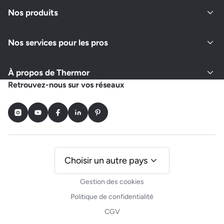
Fermé actuellement
Nos produits
Nos services pour les pros
Demander un devis
Afficher le numéro
À propos de Thermor
R ELEC ENERGIE
Retrouvez-nous sur vos réseaux
77 CHEMIN DE MANCHENET
47430 SENESTIS
Instagram
Youtube
Facebook
LinkedIn
Pinterest
Fermé actuellement
Demander un devis
Afficher le numéro
Choisir un autre pays
Gestion des cookies
PLOMBERIE CHAUFFAGE DU CANAL
Politique de confidentialité
1230 CHEMIN DE GACHIES
CGV
47430 LE MAS D'AGUENAIS