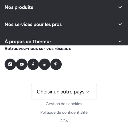
Fermé actuellement
Nos produits
Nos services pour les pros
Demander un devis
Afficher le numéro
À propos de Thermor
INEL HABITAT
Retrouvez-nous sur vos réseaux
16 ALLEE DU HAUT VIGNEAU
33170 GRADIGNAN
Instagram
Youtube
Facebook
LinkedIn
Pinterest
Fermé actuellement
Demander un devis
Afficher le numéro
Choisir un autre pays
Gestion des cookies
MANUSSET REMI
Politique de confidentialité
25 DE LA LANDE
CGV
33240 SAINT GERVAIS