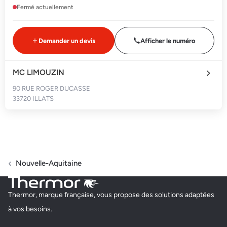
Fermé actuellement
Demander un devis
Afficher le numéro
MC LIMOUZIN
90 RUE ROGER DUCASSE
33720 ILLATS
Fermé actuellement
Demander un devis
Afficher le numéro
Nouvelle-Aquitaine
MC CHARLES
Thermor, marque française, vous propose des solutions adaptées
6 A LIEU DIT GRANDE HAIE
à vos besoins.
33540 SAUVETERRE DE GUYENNE