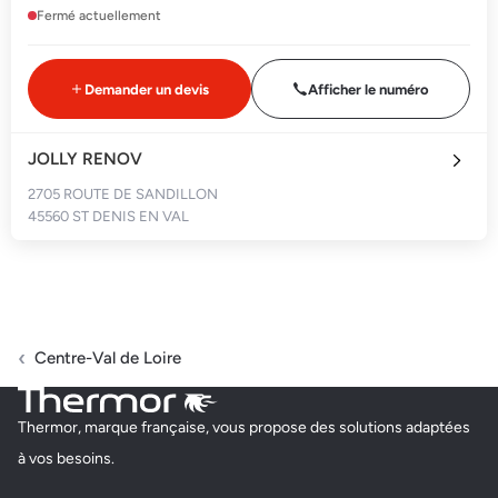
Fermé actuellement
Demander un devis
Afficher le numéro
JOLLY RENOV
2705 ROUTE DE SANDILLON
45560 ST DENIS EN VAL
Fermé actuellement
Demander un devis
Afficher le numéro
Centre-Val de Loire
GUENEL BAPTISTE ANTOINE DORIAN
Thermor, marque française, vous propose des solutions adaptées
LA HUTTE
à vos besoins.
45210 LA SELLE SUR LE BIED