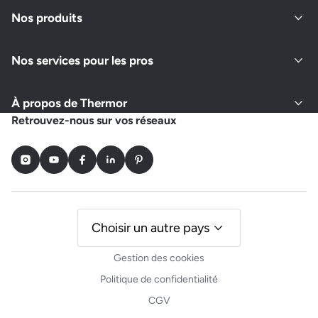
Fermé actuellement
Nos produits
Nos services pour les pros
Demander un devis
Afficher le numéro
À propos de Thermor
ADS AUBERT ET FILS
Retrouvez-nous sur vos réseaux
62 RUE DU FAUBOURG SAINT VINCENT
45000 ORLEANS
Instagram
Youtube
Facebook
LinkedIn
Pinterest
Fermé actuellement
Demander un devis
Afficher le numéro
Choisir un autre pays
Gestion des cookies
PLOMBERIE SERVICES - ENERGIES NOUVELLES
Politique de confidentialité
5 SQUARE DE NORMANDIE
CGV
45300 PITHIVIERS