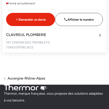
Fermé actuellement
Demander un devis
Afficher le numéro
CLAVREUL PLOMBERIE
147 CHEMIN DES TREMBLEYS
73410 ENTRELACS
Fermé actuellement
Demander un devis
Afficher le numéro
Auvergne-Rhône-Alpes
AE ENERGIE
Thermor, marque française, vous propose des solutions adaptées
253 CHEMIN DE LA CATONNIERE DU HAUT
à vos besoins.
73290 LA MOTTE SERVOLEX