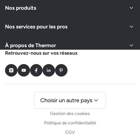
Fermé actuellement
Nos produits
Nos services pour les pros
Demander un devis
Afficher le numéro
À propos de Thermor
ACS ALBERT CHAUFFAGE SANITAIRE
Retrouvez-nous sur vos réseaux
263 ROUTE DE LONGCHAMPS
73100 PUGNY CHATENOD
Instagram
Youtube
Facebook
LinkedIn
Pinterest
Fermé actuellement
Demander un devis
Afficher le numéro
Choisir un autre pays
Gestion des cookies
Politique de confidentialité
CGV