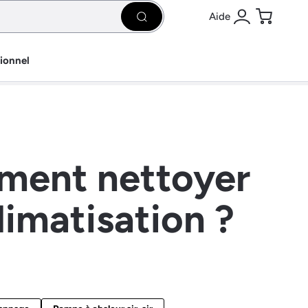
Aide
Rechercher
Se connecter
Panier
sionnel
ment nettoyer
climatisation ?