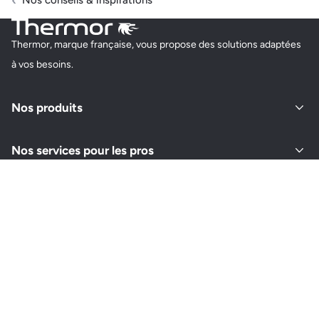
Nos conseils & inspirations
Thermor, marque française, vous propose des solutions adaptées
à vos besoins.
Nos produits
Nos services pour les pros
À propos de Thermor
Retrouvez-nous sur vos réseaux
Instagram
Youtube
Facebook
LinkedIn
Pinterest
Choisir un autre pays