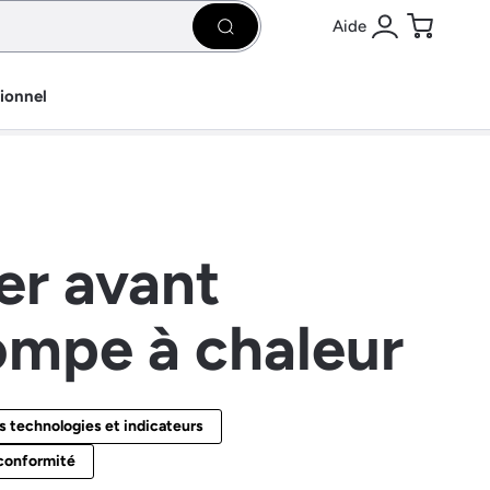
Aide
Rechercher
Se connecter
Panier
sionnel
er avant
pompe à chaleur
 technologies et indicateurs
t conformité