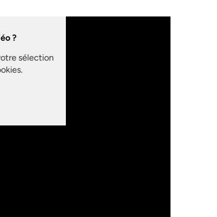
déo ?
votre sélection
okies.