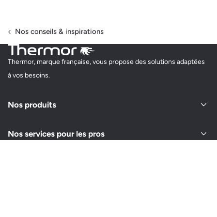
Nos conseils & inspirations
Thermor, marque française, vous propose des solutions adaptées
à vos besoins.
Nos produits
Nos services pour les pros
À propos de Thermor
Retrouvez-nous sur vos réseaux
Instagram
Youtube
Facebook
LinkedIn
Pinterest