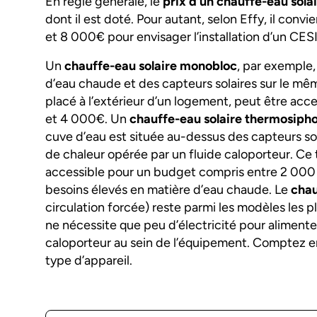
En règle générale, le
prix d’un chauffe-eau sola
dont il est doté. Pour autant, selon Effy, il con
et 8 000€ pour envisager l’installation d’un CESI 
Un
chauffe-eau solaire monobloc
, par exemple,
d’eau chaude et des capteurs solaires sur le mê
placé à l’extérieur d’un logement, peut être ac
et 4 000€. Un
chauffe-eau solaire thermosiph
cuve d’eau est située au-dessus des capteurs sol
de chaleur opérée par un fluide caloporteur. C
accessible pour un budget compris entre 2 000
besoins élevés en matière d’eau chaude. Le
chau
circulation forcée) reste parmi les modèles les p
ne nécessite que peu d’électricité pour alimenter
caloporteur au sein de l’équipement. Comptez e
type d’appareil.