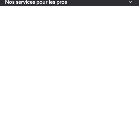
Nos services pour les pros
À propos de Thermor
Retrouvez-nous sur vos réseaux
Instagram
Youtube
Facebook
LinkedIn
Pinterest
Choisir un autre pays
Gestion des cookies
Politique de confidentialité
CGV
CGU
Mentions légales
Plan du site