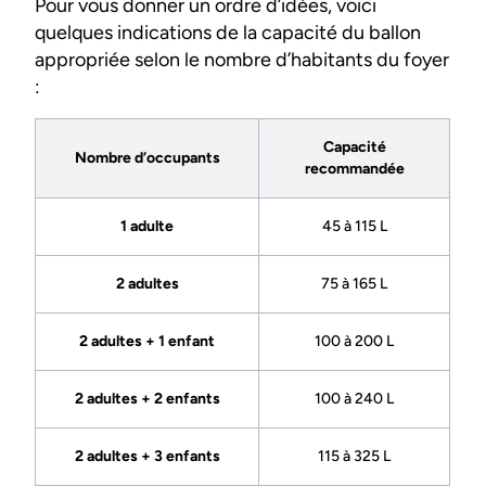
Pour vous donner un ordre d’idées, voici
quelques indications de la capacité du ballon
appropriée selon le nombre d’habitants du foyer
:
Capacité
Nombre d’occupants
recommandée
1 adulte
45 à 115 L
2 adultes
75 à 165 L
2 adultes + 1 enfant
100 à 200 L
2 adultes + 2 enfants
100 à 240 L
2 adultes + 3 enfants
115 à 325 L