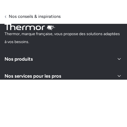
Nos conseils & inspirations
Thermor, marque française, vous propose des solutions adaptées
à vos besoins.
Nos produits
Nos services pour les pros
À propos de Thermor
Retrouvez-nous sur vos réseaux
Instagram
Youtube
Facebook
LinkedIn
Pinterest