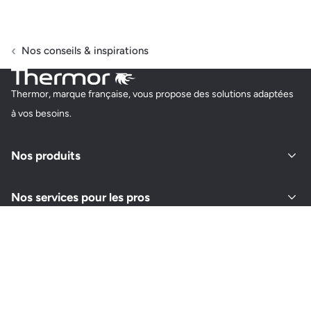
Nos conseils & inspirations
Thermor, marque française, vous propose des solutions adaptées
à vos besoins.
Nos produits
Nos services pour les pros
À propos de Thermor
Retrouvez-nous sur vos réseaux
Instagram
Youtube
Facebook
LinkedIn
Pinterest