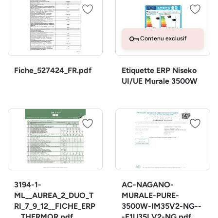
Contenu exclusif
Fiche_527424_FR.pdf
Etiquette ERP Niseko
UI/UE Murale 3500W
3194-1-
AC-NAGANO-
ML__AUREA_2_DUO_T
MURALE-PURE-
RI_7_9_12__FICHE_ERP
3500W-IM35V2-NG--
__THERMOR.pdf
-E1U35LV2-NG.pdf