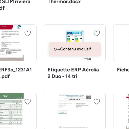
 SLIM riviera
Thermor.docx
df
Contenu exclusif
RF3o_1231A1
Etiquette ERP Aérolia
Fich
.pdf
2 Duo - 14 tri