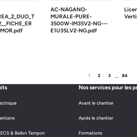
AC-NAGANO-
Lice
REA_2_DUO_T
MURALE-PURE-
Verti
12__FICHE_ER
3500W-IM35V2-NG---
MOR.pdf
E1U35LV2-NG.pdf
...
1
2
3
84
its
Nos services pour les p
ectrique
Avant le chantier
ertiaire
Après le chantier
 ECS & Ballon Tampon
Formations