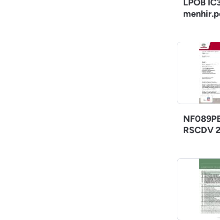
LPOB IC3
menhir.p
NF089PE
RSCDV 2