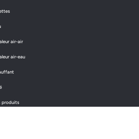
ettes
u
eur air-air
leur air-eau
auffant
é
 produits