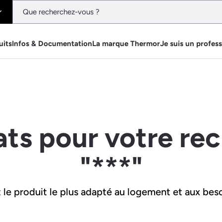
uits
Infos & Documentation
La marque Thermor
Je suis un profes
ats pour votre re
"***"
le produit le plus adapté au logement et aux beso