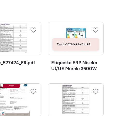
Contenu exclusif
e_527424_FR.pdf
Etiquette ERP Niseko
UI/UE Murale 3500W