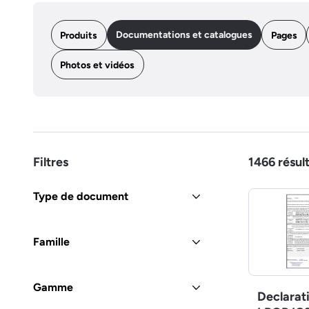
Documentations et catalogues
Produits
Pages
Photos et vidéos
Filtres
1466
résul
Type de document
Famille
Gamme
Declarat