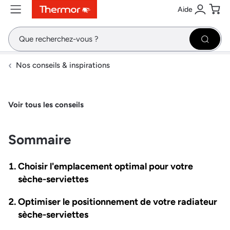
Aide
Contenu
Menu
Recherche
Se conne
Pani
Recher
Nos conseils & inspirations
Voir tous les conseils
Sommaire
Choisir l'emplacement optimal pour votre
sèche-serviettes
Optimiser le positionnement de votre radiateur
sèche-serviettes