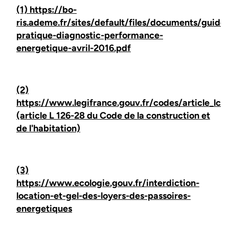
(1) https://bo-
ris.ademe.fr/sites/default/files/documents/guide-
pratique-diagnostic-performance-
energetique-avril-2016.pdf
(2)
https://www.legifrance.gouv.fr/codes/article_
(article L 126-28 du Code de la construction et
de l'habitation)
(3)
https://www.ecologie.gouv.fr/interdiction-
location-et-gel-des-loyers-des-passoires-
energetiques