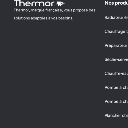
Nos produ
Thermor, marque française, vous propose des
ZGIRCIBABA IGOR
Radiateur él
solutions adaptées à vos besoins.
5 RUE JULES GUESDE, ESCALIER 4
Chauffage t
92130 ISSY LES MOULINEAUX
Préparateur
Fermé actuellement
Sèche-servi
Demander un devis
Afficher le numéro
Chauffe-ea
ENTREPRISE CLEMENT SEBASTIEN
Pompe à chal
34 RUE MARX DORMOY
Pompe à cha
92260 FONTENAY AUX ROSES
Plancher ch
Fermé actuellement