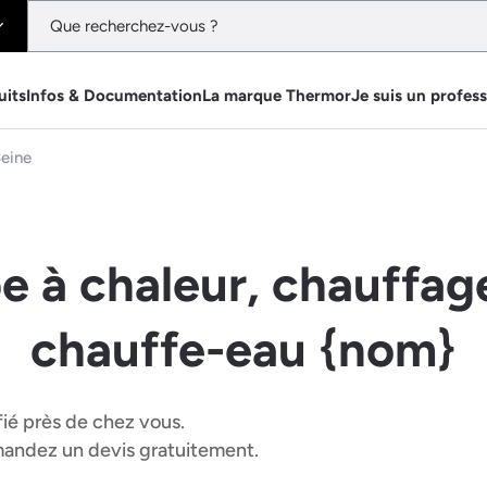
uits
Infos & Documentation
La marque Thermor
Je suis un profes
eine
e à chaleur, chauffage
chauffe-eau {nom}
fié près de chez vous.
emandez un devis gratuitement.