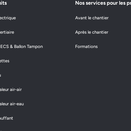
its
Nos services pour les p
ectrique
Avant le chantier
ertiaire
Après le chantier
 ECS & Ballon Tampon
Formations
ettes
u
eur air-air
leur air-eau
auffant