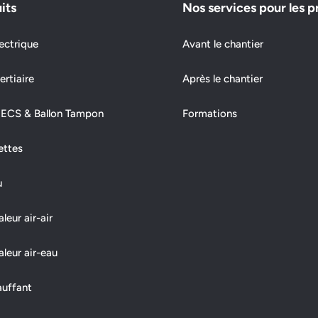
its
Nos services pour les p
ectrique
Avant le chantier
ertiaire
Après le chantier
 ECS & Ballon Tampon
Formations
ettes
u
eur air-air
leur air-eau
auffant