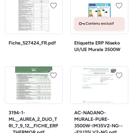
Contenu exclusif
Fiche_527424_FR.pdf
Etiquette ERP Niseko
UI/UE Murale 3500W
3194-1-
AC-NAGANO-
ML__AUREA_2_DUO_T
MURALE-PURE-
RI_7_9_12__FICHE_ERP
3500W-IM35V2-NG--
__THERMOR.pdf
-E1U35LV2-NG.pdf