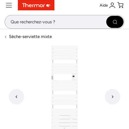
Aide
Contenu
Menu
Recherche
Se conne
Pani
Recher
Sèche-serviette mixte