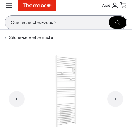
Aide
Contenu
Menu
Recherche
Se conne
Pani
Recher
Sèche-serviette mixte