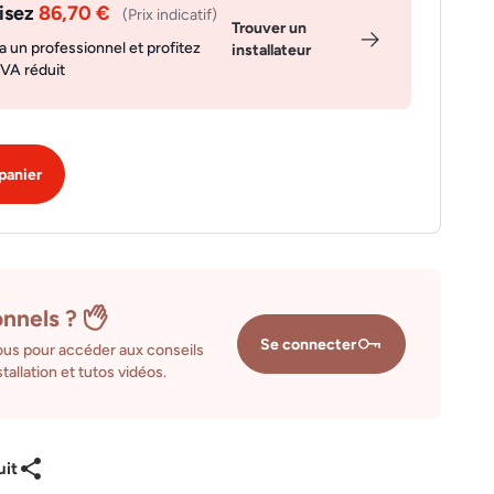
isez
86,70 €
(Prix indicatif)
Trouver un
a un professionnel et profitez
installateur
TVA réduit
panier
onnels ?
Se connecter
us pour accéder aux conseils
tallation et tutos vidéos.
uit