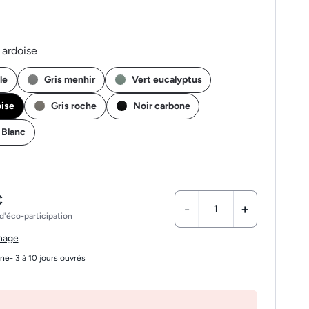
 ardoise
le
Gris menhir
Vert eucalyptus
oise
Gris roche
Noir carbone
/ Blanc
€
-
+
d'éco-participation
chage
gne
- 3 à 10 jours ouvrés