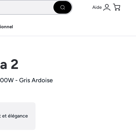
Aide
Rechercher
Se connecter
Panier
sionnel
ra 2
000W - Gris Ardoise
 et élégance