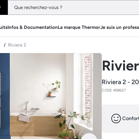
uits
Infos & Documentation
La marque Thermor
Je suis un profes
e
Riviera 2
Rivie
Riviera 2 - 2
CODE 498627
Confort