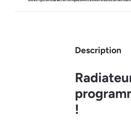
Description
Radiateu
programma
!