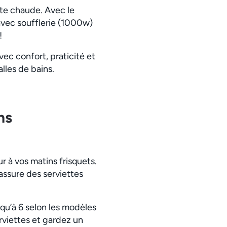
te chaude. Avec le
avec soufflerie (1000w)
!
ec confort, praticité et
alles de bains.
ns
r à vos matins frisquets.
assure des serviettes
squ’à 6 selon les modèles
rviettes et gardez un