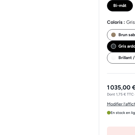
Bi-mât
Coloris :
Gris
Brun sab
Gris ard
Brillant 
1 035,00 
Dont 1,75 € TTC 
Modifier l’affi
En stock en li