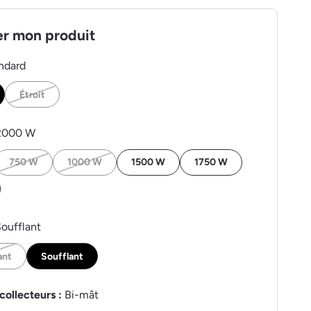
er mon produit
ndard
Étroit
2000 W
750 W
1000 W
1500 W
1750 W
oufflant
ant
Soufflant
collecteurs :
Bi-mât