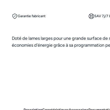
Garantie fabricant
SAV 7j/7 &
Doté de lames larges pour une grande surface de sé
économies d’énergie grâce à sa programmation perso
Description
Caractéristiques
Accessoires
Documentati