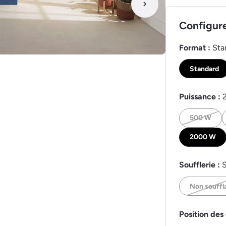
Configur
Format :
Sta
Standard
Puissance :
500 W
2000 W
Soufflerie :
S
Non souffl
Position des 