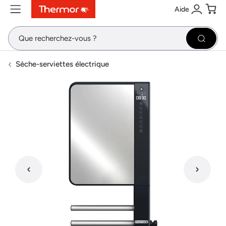
Aide
Contenu
Menu
Recherche
Se conne
Pani
Recher
Sèche-serviettes électrique