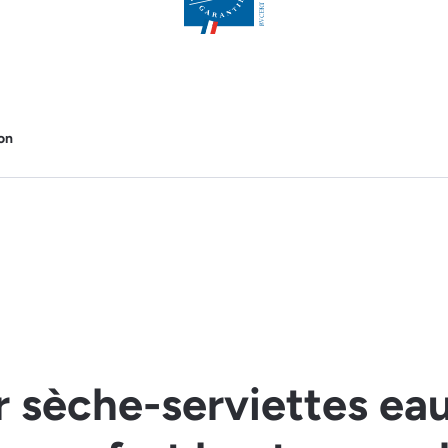
on
r sèche-serviettes ea