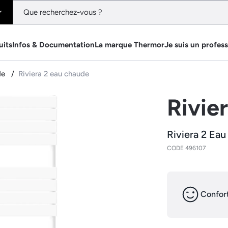
uits
Infos & Documentation
La marque Thermor
Je suis un profes
de
Riviera 2 eau chaude
Rivie
Riviera 2 Ea
CODE 496107
Confort