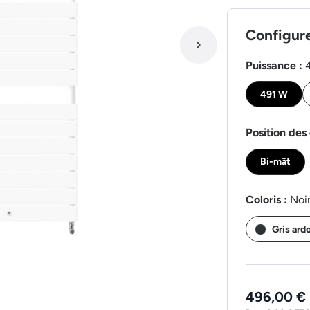
Configur
Puissance :
491 W
Position des 
Bi-mât
Coloris :
Noi
Gris ard
496,00 €