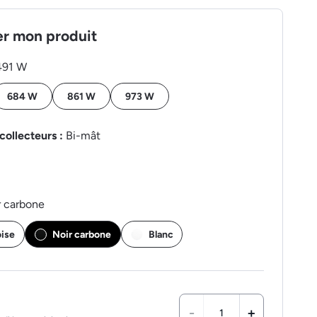
er mon produit
491 W
684 W
861 W
973 W
collecteurs :
Bi-mât
r carbone
oise
Noir carbone
Blanc
-
+