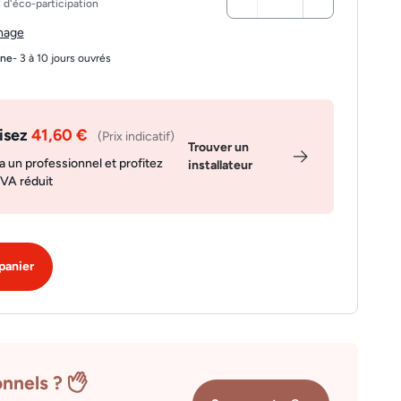
d'éco-participation
chage
gne
- 3 à 10 jours ouvrés
isez
41,60 €
(Prix indicatif)
Trouver un
a un professionnel et profitez
installateur
TVA réduit
panier
onnels ?