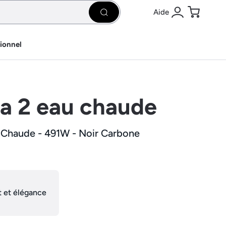
Aide
Rechercher
Se connecter
Panier
sionnel
ra 2 eau chaude
u Chaude - 491W - Noir Carbone
 et élégance