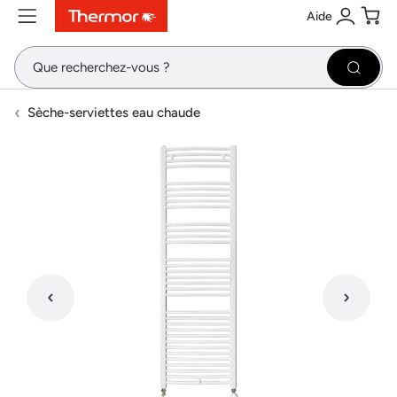
Aide
Contenu
Menu
Recherche
Se conne
Pani
Recher
Sèche-serviettes eau chaude