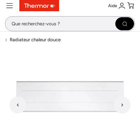
Aide
Contenu
Menu
Recherche
Se conne
Pani
Recher
Radiateur chaleur douce