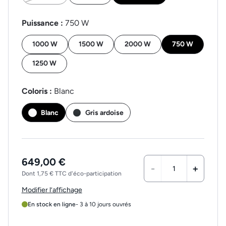
Puissance :
750 W
1000 W
1500 W
2000 W
750 W
1250 W
Coloris :
Blanc
Blanc
Gris ardoise
649,00 €
-
+
Dont 1,75 € TTC d'éco-participation
Modifier l’affichage
En stock en ligne
- 3 à 10 jours ouvrés