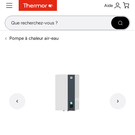
Aide
Contenu
Menu
Recherche
Se conne
Pani
Recher
Pompe à chaleur air-eau