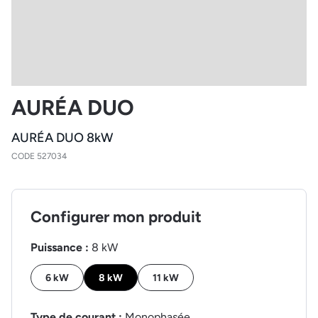
AURÉA DUO
AURÉA DUO 8kW
CODE 527034
Configurer mon produit
Puissance :
8 kW
6 kW
8 kW
11 kW
Type de courant :
Monophasée