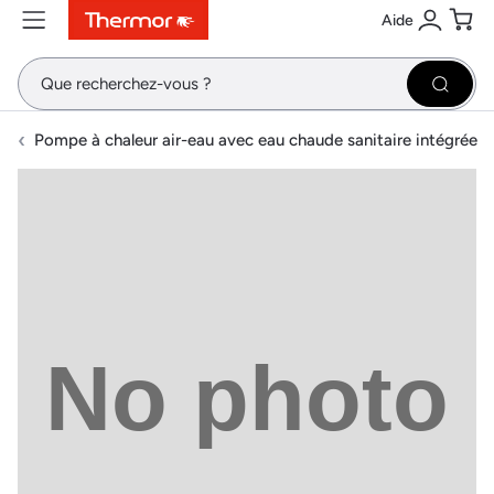
Aide
Contenu
Menu
Recherche
Se conne
Pani
Recher
Pompe à chaleur air-eau avec eau chaude sanitaire intégrée