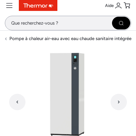
Aide
Contenu
Menu
Recherche
Se conne
Pani
Recher
Pompe à chaleur air-eau avec eau chaude sanitaire intégrée