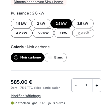
Dimensionner avec Simul'home
Puissance :
2.6 kW
1.5 kW
2 kW
2.6 kW
3.5 kW
4.2 kW
5.2 kW
7 kW
2.2 kW
Coloris :
Noir carbone
Noir carbone
Blanc
585,00 €
-
+
Dont 1,75 € TTC d'éco-participation
Modifier l’affichage
En stock en ligne
- 3 à 10 jours ouvrés