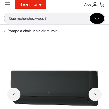
Aide
Contenu
Menu
Recherche
Se conne
Pani
Recher
Pompe à chaleur air-air murale