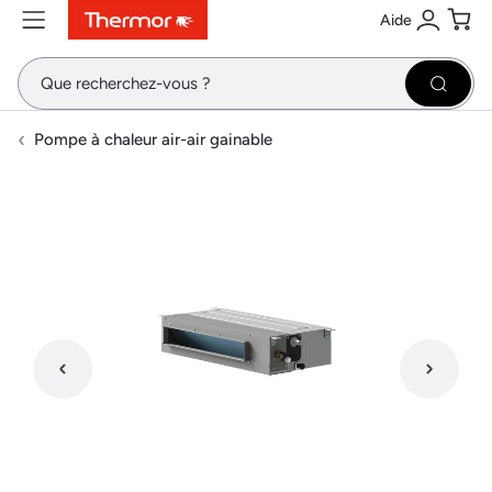
Aide
Contenu
Menu
Recherche
Se conne
Pani
Recher
Pompe à chaleur air-air gainable