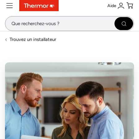
Aide
Contenu
Menu
Recherche
Se conne
Pani
Recher
Trouvez un installateur