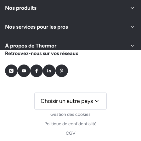
Fermé actuellement
Nos produits
Nos services pour les pros
Demander un devis
Afficher le numéro
À propos de Thermor
FE2A
Retrouvez-nous sur vos réseaux
3 BIS IMPASSE DES VERGNES
85300 LE PERRIER
Instagram
Youtube
Facebook
LinkedIn
Pinterest
Fermé actuellement
Demander un devis
Afficher le numéro
Choisir un autre pays
Gestion des cookies
EMI SARL
Politique de confidentialité
ZAE LA MAUBRETIERE
CGV
85220 ST REVEREND