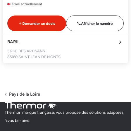
Fermé actuellement
Demander un devis
Afficher le numéro
BARIL
5 RUE DES ARTISANS
85160 SAINT JEAN DE MONTS
Fermé actuellement
Demander un devis
Afficher le numéro
Pays de la Loire
MC ASSOCIES
Thermor, marque française, vous propose des solutions adaptées
47 RUE DE CHAMIRAUD, ZA DES 3 CANONS
à vos besoins.
85200 FONTENAY LE COMTE