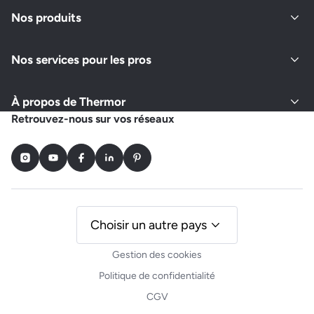
Ouvert actuellement
Nos produits
Nos services pour les pros
Demander un devis
Afficher le numéro
À propos de Thermor
MERCIER GUILLAUME
Retrouvez-nous sur vos réseaux
RUE MARIE AMELIE LE FUR
49770 LONGUENEE EN ANJOU
Instagram
Youtube
Facebook
LinkedIn
Pinterest
Ouvert actuellement
Demander un devis
Afficher le numéro
Choisir un autre pays
Gestion des cookies
INACTIF - ADEQ'WATT BROUSSEAU RICHARD
Politique de confidentialité
6 RUE PAUL VALERY
CGV
49130 LES PONTS DE CE