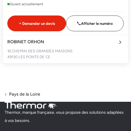
Ouvert actuellement
Demander un devis
Afficher le numéro
ROBINET ORHON
16 CHEMIN DES GRANDES MAISONS
49130 LES PONTS DE CE
Ouvert actuellement
Demander un devis
Afficher le numéro
Pays de la Loire
NOUVELLES ENERGIES CONFORT DE L'OUEST
Thermor, marque française, vous propose des solutions adaptées
5 RUE DES BRUNELLERIES
à vos besoins.
49080 BOUCHEMAINE