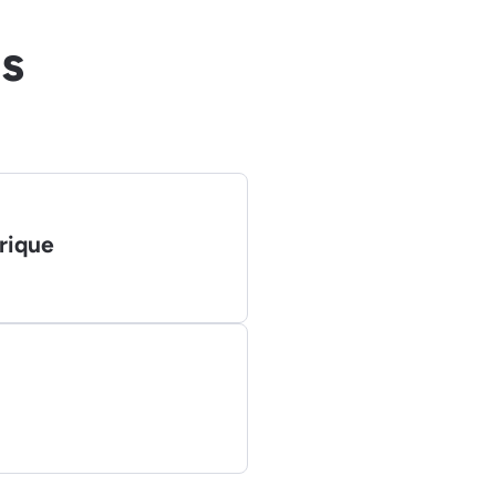
ts
rique