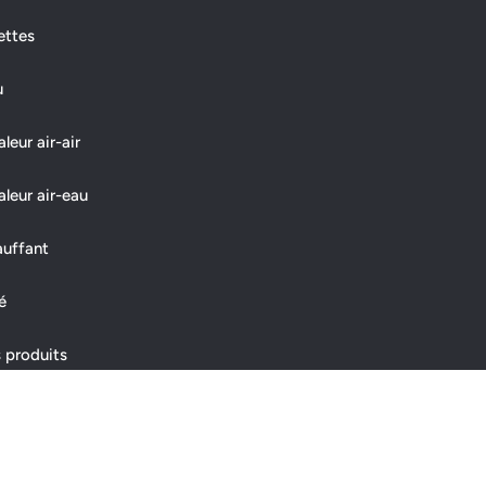
ettes
u
eur air-air
leur air-eau
auffant
é
 produits