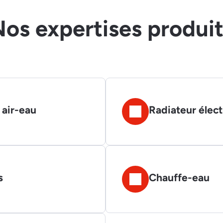
os expertises produi
 air-eau
Radiateur élect
s
Chauffe-eau