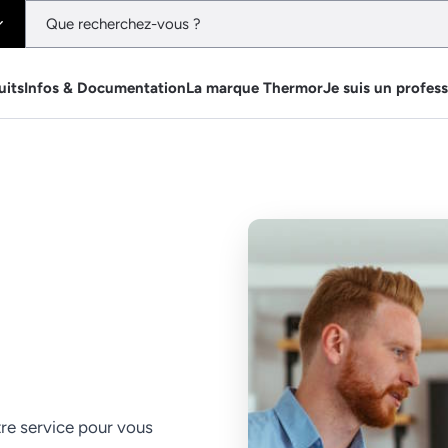
uits
Infos & Documentation
La marque Thermor
Je suis un profes
tre service pour vous