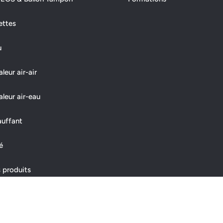
ettes
u
eur air-air
leur air-eau
auffant
é
 produits