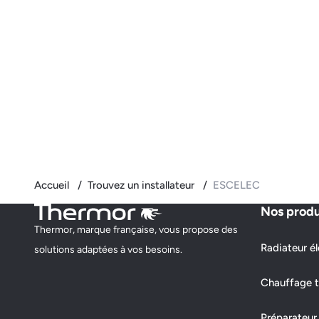
Accueil
Trouvez un installateur
ESCELEC
Nos produ
Thermor, marque française, vous propose des
Radiateur él
solutions adaptées à vos besoins.
Chauffage t
Préparateur