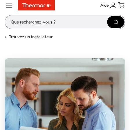
Aide
Contenu
Menu
Recherche
Se conne
Pani
Recher
Trouvez un installateur