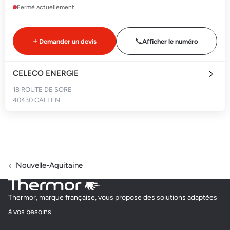
Fermé actuellement
Demander un devis
Afficher le numéro
CELECO ENERGIE
18 ROUTE DE SORE
40430 CALLEN
Fermé actuellement
Demander un devis
Afficher le numéro
Nouvelle-Aquitaine
CARRIERE ELEC
Thermor, marque française, vous propose des solutions adaptées
80 CHEMIN DE CASSOU HOURN
à vos besoins.
40390 SAINT ANDRE DE SEIGNANX