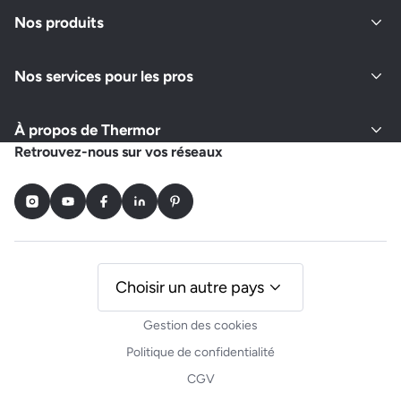
Fermé actuellement
Nos produits
Nos services pour les pros
Demander un devis
Afficher le numéro
À propos de Thermor
COUENNE GUEMAU
Retrouvez-nous sur vos réseaux
7 RUE DU PONT GANDOUIN
50300 SAINT SENIER SOUS AVRANCHES
Instagram
Youtube
Facebook
LinkedIn
Pinterest
Fermé actuellement
Demander un devis
Afficher le numéro
Choisir un autre pays
Gestion des cookies
CERISEL CHRISTOPHER
Politique de confidentialité
4 IMPASSE DE RACINE
CGV
50220 JUILLEY