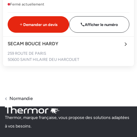
Fermé actuellement
Demander un devis
Afficher le numéro
SECAM BOUCE HARDY
259 ROUTE DE PARIS
50600 SAINT HILAIRE DEU HARCOUET
Fermé actuellement
Demander un devis
Afficher le numéro
Normandie
LEFRANC EMMANUEL
Thermor, marque française, vous propose des solutions adaptées
20 ROUTE DE LA JAUNISSE, LA RUE POULAIN
à vos besoins.
50800 FLEURY