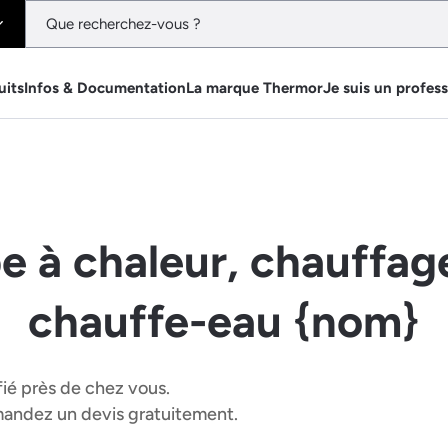
uits
Infos & Documentation
La marque Thermor
Je suis un profes
e à chaleur, chauffage
chauffe-eau {nom}
fié près de chez vous.
emandez un devis gratuitement.