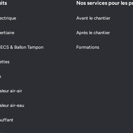
its
Nos services pour les p
ectrique
Avant le chantier
ertiaire
Après le chantier
 ECS & Ballon Tampon
Formations
ettes
u
eur air-air
leur air-eau
auffant