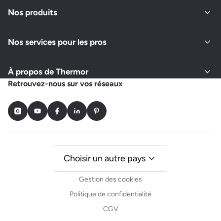
Fermé actuellement
Nos produits
Nos services pour les pros
Demander un devis
Afficher le numéro
À propos de Thermor
PLOMBERIE TEMIN
Retrouvez-nous sur vos réseaux
26 RUE LAITIERES
94300 VINCENNES
Instagram
Youtube
Facebook
LinkedIn
Pinterest
Fermé actuellement
Demander un devis
Afficher le numéro
Choisir un autre pays
Gestion des cookies
ONNYS
Politique de confidentialité
1 RUE DES JUBENNES
CGV
94440 VILLECRESNES