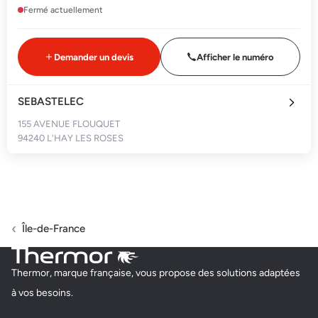
Fermé actuellement
Demander un devis
Afficher le numéro
SEBASTELEC
155 AVENUE FLOUQUET
94240 L'HAY LES ROSES
Fermé actuellement
Demander un devis
Afficher le numéro
Île-de-France
EGS
Thermor, marque française, vous propose des solutions adaptées
44 RUE GARIBALDI
à vos besoins.
94100 SAINT MAUR DES FOSSES